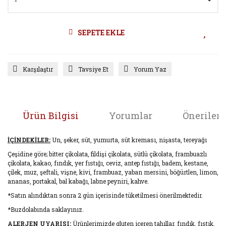
SEPETE EKLE
Karşılaştır
Tavsiye Et
Yorum Yaz
Ürün Bilgisi
Yorumlar
Önerileri
İÇİNDEKİLER:
Un, şeker, süt, yumurta, süt kreması, nişasta, tereyağı
Çeşidine göre; bitter çikolata, fildişi çikolata, sütlü çikolata, frambuazlı
çikolata, kakao, fındık, yer fıstığı, ceviz, antep fıstığı, badem, kestane,
çilek, muz, şeftali, vişne, kivi, frambuaz, yaban mersini, böğürtlen, limon,
ananas, portakal, bal kabağı, labne peyniri, kahve.
*Satın alındıktan sonra 2 gün içerisinde tüketilmesi önerilmektedir.
*Buzdolabında saklayınız.
ALERJEN UYARISI:
Ürünlerimizde gluten içeren tahıllar, fındık, fıstık,