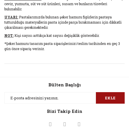
ceviz, yumurta, süt ve süt ürünleri, susam ve bunların türevleri
bulunabilir.
UYARI:
Pastalarımızda bulunan şeker hamuru figürlerin pastaya
tutturulduğu materyallerin pasta içinde parça bırakmaması için dikkatli
çıkarılması gerekmektedir.
NOT:
Kişi sayısı arttıkça kat sayısı değişiklik gösterebilir.
*Şeker hamuru tasarım pasta siparişlerinizi teslim tarihinden en geç 3
gün önce sipariş veriniz.
Bu ürünün fiyat bilgisi, resim, ürün açıklamalarında ve diğer
konularda yetersiz gördüğünüz noktaları öneri formunu
Bu ürüne ilk yorumu siz yapın!
kullanarak tarafımıza iletebilirsiniz.
Görüş ve önerileriniz için teşekkür ederiz.
Bülten Başlığı
Yorum Yaz
Ürün resmi kalitesiz, bozuk veya görüntülenemiyor.
EKLE
Ürün açıklamasında eksik bilgiler bulunuyor.
Bizi Takip Edin
Ürün bilgilerinde hatalar bulunuyor.
Ürün fiyatı diğer sitelerden daha pahalı.