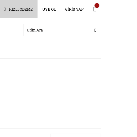
HIZLI ÖDEME
ÜYE OL
GİRİŞ YAP