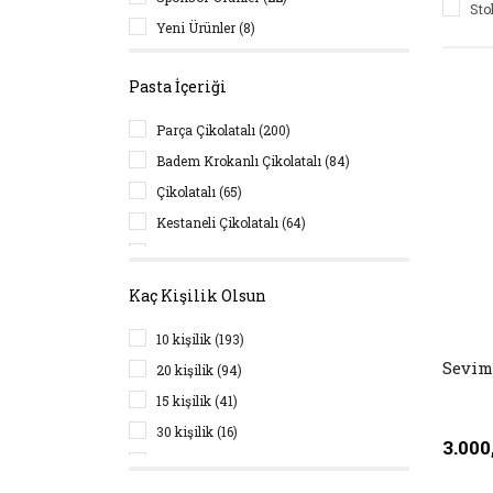
Sto
Yeni Ürünler (8)
Pasta İçeriği
Parça Çikolatalı (200)
Badem Krokanlı Çikolatalı (84)
Çikolatalı (65)
Kestaneli Çikolatalı (64)
Fındıklı Çikolatalı (7)
Muzlu Çikolatalı (5)
Kaç Kişilik Olsun
10 kişilik (193)
Sevim
20 kişilik (94)
15 kişilik (41)
30 kişilik (16)
3.000
6 kişilik (1)