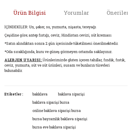
Ürün Bilgisi
Yorumlar
Önerileri
İÇİNDEKİLER: Un, şeker, su, yumurta, nişasta, tereyağı
Çeşidine göre; antep fıstığı, ceviz, Hindistan cevizi, süt kreması
*Satın alındıktan sonra 2 gün içerisinde tüketilmesi önerilmektedir.
*Oda sıcaklığında, kuru ve güneş görmeyen ortamda saklayınız.
ALERJEN UYARISI:
Ürünlerimizde gluten içeren tahıllar, fındık, fıstık,
ceviz, yumurta, süt ve süt ürünleri, susam ve bunların türevleri
bulunabilir.
Bu ürünün fiyat bilgisi, resim, ürün açıklamalarında ve diğer
konularda yetersiz gördüğünüz noktaları öneri formunu
Etiketler :
bakklava
baklava siparişi
Bu ürüne ilk yorumu siz yapın!
kullanarak tarafımıza iletebilirsiniz.
baklava siparişi bursa
Görüş ve önerileriniz için teşekkür ederiz.
online baklava siparişi bursa
Yorum Yaz
bursa bayramlık baklava siparişi
Ürün resmi kalitesiz, bozuk veya görüntülenemiyor.
bursa eve baklava siparişi
Ürün açıklamasında eksik bilgiler bulunuyor.