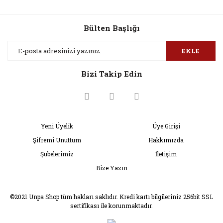
Ürün bilgilerinde hatalar bulunuyor.
Ürün fiyatı diğer sitelerden daha pahalı.
Bülten Başlığı
Bu ürüne benzer farklı alternatifler olmalı.
EKLE
Bizi Takip Edin
Gönder
Yeni Üyelik
Üye Girişi
Şifremi Unuttum
Hakkımızda
Şubelerimiz
İletişim
Bize Yazın
©2021 Unpa Shop tüm hakları saklıdır. Kredi kartı bilgileriniz 256bit SSL
sertifikası ile korunmaktadır.