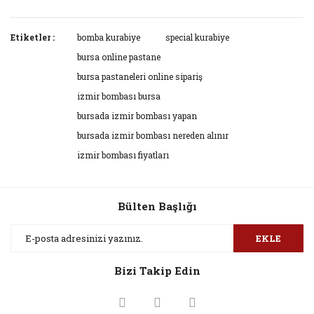
Bu ürünün fiyat bilgisi, resim, ürün açıklamalarında ve diğer
konularda yetersiz gördüğünüz noktaları öneri formunu
Etiketler :
bomba kurabiye
special kurabiye
Bu ürüne ilk yorumu siz yapın!
kullanarak tarafımıza iletebilirsiniz.
bursa online pastane
Görüş ve önerileriniz için teşekkür ederiz.
bursa pastaneleri online sipariş
Yorum Yaz
izmir bombası bursa
Ürün resmi kalitesiz, bozuk veya görüntülenemiyor.
bursada izmir bombası yapan
Ürün açıklamasında eksik bilgiler bulunuyor.
bursada izmir bombası nereden alınır
Ürün bilgilerinde hatalar bulunuyor.
izmir bombası fiyatları
Ürün fiyatı diğer sitelerden daha pahalı.
Bu ürüne benzer farklı alternatifler olmalı.
Bülten Başlığı
EKLE
Bizi Takip Edin
Gönder