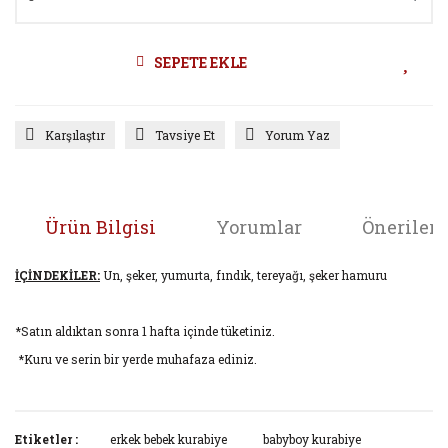
SEPETE EKLE
Karşılaştır
Tavsiye Et
Yorum Yaz
Ürün Bilgisi
Yorumlar
Önerileri
İÇİNDEKİLER:
Un, şeker, yumurta, fındık, tereyağı, şeker hamuru
*Satın aldıktan sonra 1 hafta içinde tüketiniz.
*Kuru ve serin bir yerde muhafaza ediniz.
Bu ürünün fiyat bilgisi, resim, ürün açıklamalarında ve diğer
konularda yetersiz gördüğünüz noktaları öneri formunu
Etiketler :
erkek bebek kurabiye
babyboy kurabiye