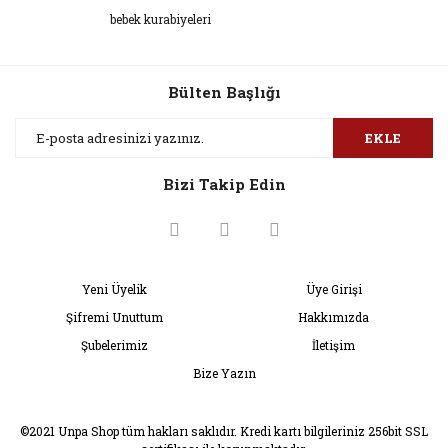
Bu ürüne ilk yorumu siz yapın!
kullanarak tarafımıza iletebilirsiniz.
bebek kurabiyeleri
Görüş ve önerileriniz için teşekkür ederiz.
Yorum Yaz
Ürün resmi kalitesiz, bozuk veya görüntülenemiyor.
Bülten Başlığı
Ürün açıklamasında eksik bilgiler bulunuyor.
Ürün bilgilerinde hatalar bulunuyor.
EKLE
Ürün fiyatı diğer sitelerden daha pahalı.
Bizi Takip Edin
Bu ürüne benzer farklı alternatifler olmalı.
Yeni Üyelik
Üye Girişi
Şifremi Unuttum
Hakkımızda
Gönder
Şubelerimiz
İletişim
Bize Yazın
©2021 Unpa Shop tüm hakları saklıdır. Kredi kartı bilgileriniz 256bit SSL