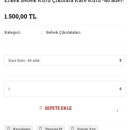
Erkek Bebek Kutu Çikolata Kare Kutu -48 adet-
1.500,00 TL
Kategori
Bebek Çikolataları
Seçenekler
SEPETE EKLE
Karşılaştır
Tavsiye Et
Yorum Yaz