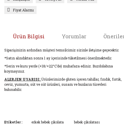
Fiyat Alarmı
Ürün Bilgisi
Yorumlar
Önerileri
Siparişinizin ardından müşteri temsilcimiz sizinle iletşime geçecektir.
*Satın alındıktan sonra 1 ay içerisinde tüketilmesi önerilmektedir.
*Serin ve kuru yerde (+18/+22°C’de) muhafaza ediniz. Buzdolabına
koymayınız.
ALERJEN UYARISI:
Ürünlerimizde gluten içeren tahıllar, fındık, fıstık,
ceviz, yumurta, süt ve süt ürünleri, susam ve bunların türevleri
bulunabilir.
Bu ürünün fiyat bilgisi, resim, ürün açıklamalarında ve diğer
Bu ürüne ilk yorumu siz yapın!
Etiketler :
erkek bebek çikolata
bebek çikolatası
konularda yetersiz gördüğünüz noktaları öneri formunu