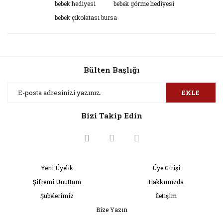
bebek hediyesi
bebek görme hediyesi
kullanarak tarafımıza iletebilirsiniz.
Görüş ve önerileriniz için teşekkür ederiz.
bebek çikolatası bursa
Yorum Yaz
Ürün resmi kalitesiz, bozuk veya görüntülenemiyor.
Ürün açıklamasında eksik bilgiler bulunuyor.
Bülten Başlığı
Ürün bilgilerinde hatalar bulunuyor.
Ürün fiyatı diğer sitelerden daha pahalı.
EKLE
Bu ürüne benzer farklı alternatifler olmalı.
Bizi Takip Edin
Gönder
Yeni Üyelik
Üye Girişi
Şifremi Unuttum
Hakkımızda
Şubelerimiz
İletişim
Bize Yazın