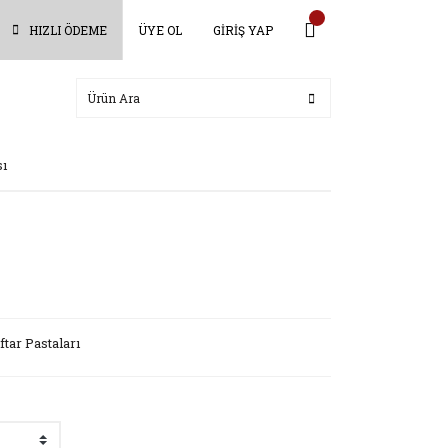
HIZLI ÖDEME
ÜYE OL
GİRİŞ YAP
sı
ftar Pastaları