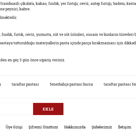
ta, frambuazlı çikolata, kakao, fındık, yer fıstığı, ceviz, antep fıstığı, badem, kes
bne peyniri, kahve.
lmektedir.
 fındık, fıstık, ceviz, yumurta, süt ve süt ürünleri, susam ve bunların türevleri b
astaya tutturulduğu materyallerin pasta içinde parça bırakmaması için dikkatl
den en geç 3 gün önce sipariş veriniz.
da ve diğer konularda yetersiz gördüğünüz noktaları öneri formunu kullana
ı
taraftar pastası
fenerbahçe pastası bursa
taraftar pastası f
Bu ürüne ilk yorumu siz yapın!
.
Yorum Yaz
EKLE
Üye Girişi
Şifremi Unuttum
Hakkımızda
Şubelerimiz
İletişim