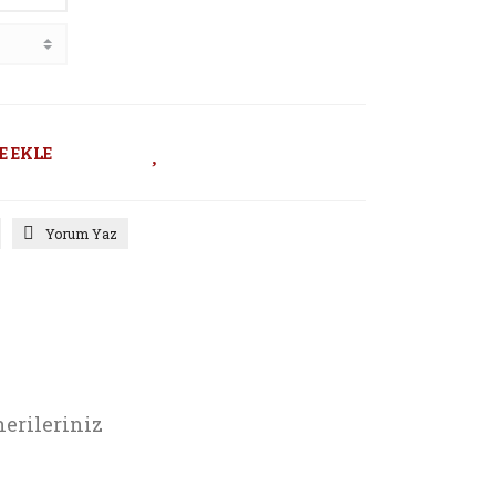
E EKLE
Yorum Yaz
erileriniz