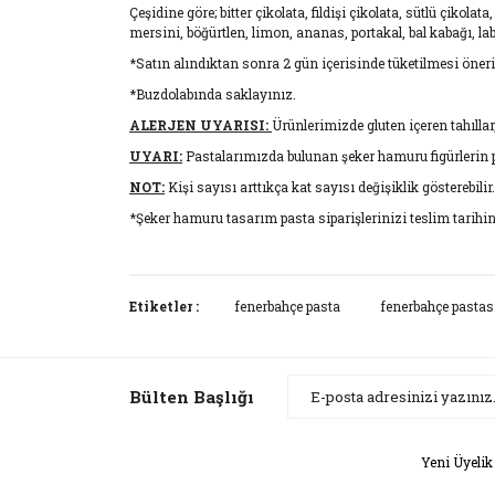
Çeşidine göre; bitter çikolata, fildişi çikolata, sütlü çikola
mersini, böğürtlen, limon, ananas, portakal, bal kabağı, la
*Satın alındıktan sonra 2 gün içerisinde tüketilmesi öneri
*Buzdolabında saklayınız.
ALERJEN UYARISI:
Ürünlerimizde gluten içeren tahıllar,
UYARI:
Pastalarımızda bulunan şeker hamuru figürlerin p
NOT:
Kişi sayısı arttıkça kat sayısı değişiklik gösterebilir.
*Şeker hamuru tasarım pasta siparişlerinizi teslim tarihin
Bu ürünün fiyat bilgisi, resim, ürün açıklamaların
Görüş ve önerileriniz için teşekkür ederiz.
Etiketler :
fenerbahçe pasta
fenerbahçe pastas
Ürün resmi kalitesiz, bozuk veya görüntülenemiyor
Ürün açıklamasında eksik bilgiler bulunuyor.
Bülten Başlığı
Ürün bilgilerinde hatalar bulunuyor.
Ürün fiyatı diğer sitelerden daha pahalı.
Yeni Üyelik
Bu ürüne benzer farklı alternatifler olmalı.