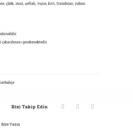
tane, çilek, muz, şeftali, vişne, kivi, frambuaz, yaban
ulunabilir.
i çıkarılması gerekmektedir.
rak tarafımıza iletebilirsiniz.
enerbahçe
Bizi Takip Edin
Bize Yazın