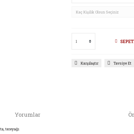
SEPET
Karşılaştır
Tavsiye Et
Yorumlar
Ön
ta, tereyağı