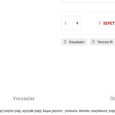
SEPET
Karşılaştır
Tavsiye Et
Yorumlar
Ön
yağ (zeytin yağı, ayçiçek yağı), kaşar peyniri, yumurta, dereotu, maydanoz, yoğ