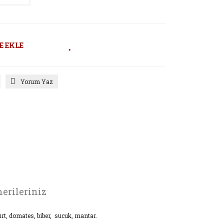
E EKLE
Yorum Yaz
erileriniz
urt, domates, biber, sucuk, mantar.