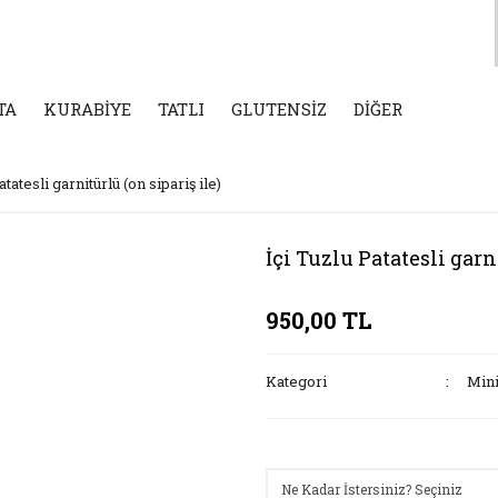
TA
KURABİYE
TATLI
GLUTENSİZ
DİĞER
atatesli garnitürlü (on sipariş ile)
İçi Tuzlu Patatesli garn
950,00 TL
Kategori
Mini
Seçenekler