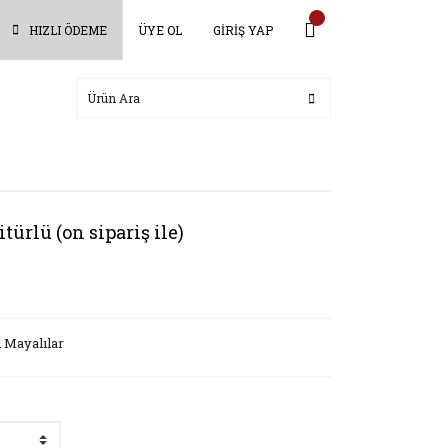
HIZLI ÖDEME
ÜYE OL
GİRİŞ YAP
itürlü (on sipariş ile)
 Mayalılar