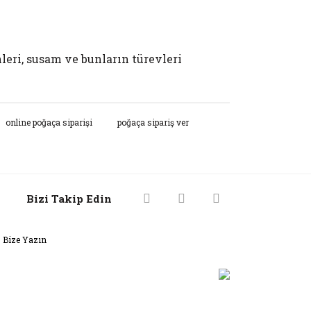
nleri, susam ve bunların türevleri
rak tarafımıza iletebilirsiniz.
online poğaça siparişi
poğaça sipariş ver
Bizi Takip Edin
Bize Yazın