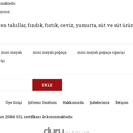
lmektedir.
yınız.
n tahıllar, fındık, fıstık, ceviz, yumurta, süt ve süt ürü
da ve diğer konularda yetersiz gördüğünüz noktaları öneri formunu kullana
mini mayalı
mini mayalı poğaça
mini mayalı poğaça siparişi
Bu ürüne ilk yorumu siz yapın!
işi
.
Yorum Yaz
EKLE
Üye Girişi
Şifremi Unuttum
Hakkımızda
Şubelerimiz
İletişim
niz 256bit SSL sertifikası ile korunmaktadır.