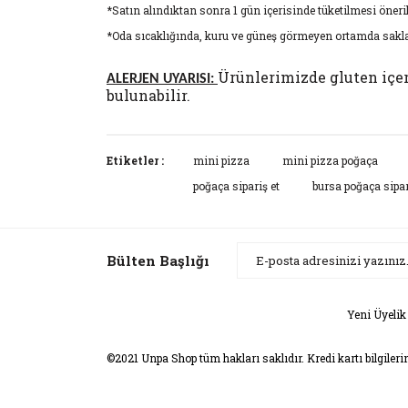
*Satın alındıktan sonra 1 gün içerisinde tüketilmesi öneri
*Oda sıcaklığında, kuru ve güneş görmeyen ortamda sakla
Ürünlerimizde gluten içere
ALERJEN UYARISI:
bulunabilir.
Bu ürünün fiyat bilgisi, resim, ürün açıklamaların
Görüş ve önerileriniz için teşekkür ederiz.
Etiketler :
mini pizza
mini pizza poğaça
poğaça sipariş et
bursa poğaça sipar
Ürün resmi kalitesiz, bozuk veya görüntülenemiyor
Ürün açıklamasında eksik bilgiler bulunuyor.
Ürün bilgilerinde hatalar bulunuyor.
Bülten Başlığı
Ürün fiyatı diğer sitelerden daha pahalı.
Bu ürüne benzer farklı alternatifler olmalı.
Yeni Üyelik
©2021 Unpa Shop tüm hakları saklıdır. Kredi kartı bilgileri