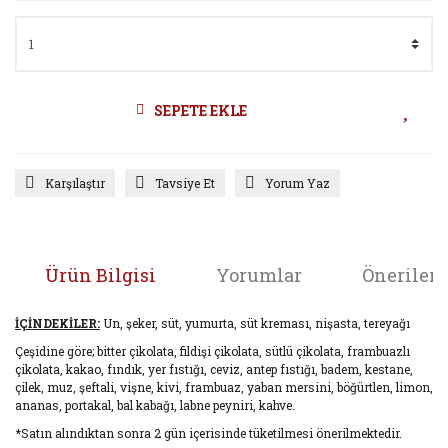
SEPETE EKLE
Karşılaştır
Tavsiye Et
Yorum Yaz
Ürün Bilgisi
Yorumlar
Önerileri
İÇİNDEKİLER:
Un, şeker, süt, yumurta, süt kreması, nişasta, tereyağı
Çeşidine göre; bitter çikolata, fildişi çikolata, sütlü çikolata, frambuazlı
çikolata, kakao, fındık, yer fıstığı, ceviz, antep fıstığı, badem, kestane,
çilek, muz, şeftali, vişne, kivi, frambuaz, yaban mersini, böğürtlen, limon,
ananas, portakal, bal kabağı, labne peyniri, kahve.
*Satın alındıktan sonra 2 gün içerisinde tüketilmesi önerilmektedir.