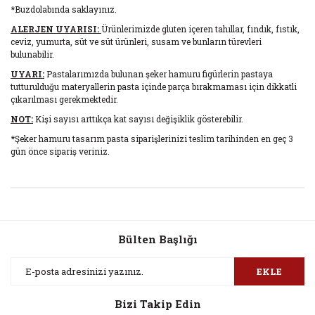
*Buzdolabında saklayınız.
ALERJEN UYARISI:
Ürünlerimizde gluten içeren tahıllar, fındık, fıstık,
ceviz, yumurta, süt ve süt ürünleri, susam ve bunların türevleri
bulunabilir.
UYARI:
Pastalarımızda bulunan şeker hamuru figürlerin pastaya
tutturulduğu materyallerin pasta içinde parça bırakmaması için dikkatli
çıkarılması gerekmektedir.
NOT:
Kişi sayısı arttıkça kat sayısı değişiklik gösterebilir.
*Şeker hamuru tasarım pasta siparişlerinizi teslim tarihinden en geç 3
gün önce sipariş veriniz.
Bu ürünün fiyat bilgisi, resim, ürün açıklamalarında ve diğer
konularda yetersiz gördüğünüz noktaları öneri formunu
Bu ürüne ilk yorumu siz yapın!
kullanarak tarafımıza iletebilirsiniz.
Görüş ve önerileriniz için teşekkür ederiz.
Bülten Başlığı
Yorum Yaz
Ürün resmi kalitesiz, bozuk veya görüntülenemiyor.
EKLE
Ürün açıklamasında eksik bilgiler bulunuyor.
Bizi Takip Edin
Ürün bilgilerinde hatalar bulunuyor.