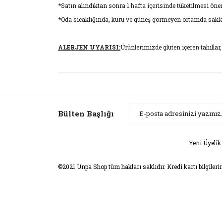
*Satın alındıktan sonra 1 hafta içerisinde tüketilmesi öne
*Oda sıcaklığında, kuru ve güneş görmeyen ortamda sakla
ALERJEN UYARISI:
Ürünlerimizde gluten içeren tahıllar,
Bu ürünün fiyat bilgisi, resim, ürün açıklamaların
Görüş ve önerileriniz için teşekkür ederiz.
Ürün resmi kalitesiz, bozuk veya görüntülenemiyor
Bülten Başlığı
Ürün açıklamasında eksik bilgiler bulunuyor.
Ürün bilgilerinde hatalar bulunuyor.
Yeni Üyelik
Ürün fiyatı diğer sitelerden daha pahalı.
©2021 Unpa Shop tüm hakları saklıdır. Kredi kartı bilgileri
Bu ürüne benzer farklı alternatifler olmalı.