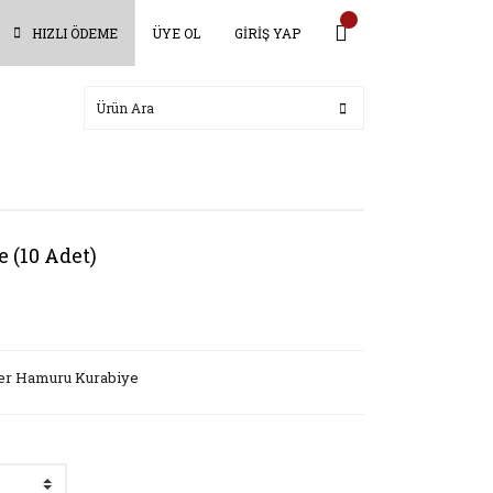
HIZLI ÖDEME
ÜYE OL
GİRİŞ YAP
 (10 Adet)
er Hamuru Kurabiye