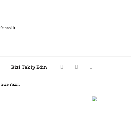
ulunabilir.
rak tarafımıza iletebilirsiniz.
Bizi Takip Edin
Bize Yazın