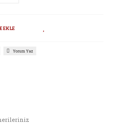
E EKLE
Yorum Yaz
erileriniz