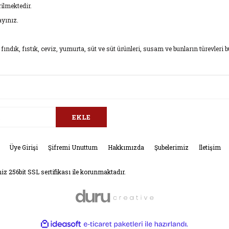
rilmektedir.
yınız.
 fındık, fıstık, ceviz, yumurta, süt ve süt ürünleri, susam ve bunların türevleri b
da ve diğer konularda yetersiz gördüğünüz noktaları öneri formunu kullana
Bu ürüne ilk yorumu siz yapın!
.
EKLE
Yorum Yaz
Üye Girişi
Şifremi Unuttum
Hakkımızda
Şubelerimiz
İletişim
niz 256bit SSL sertifikası ile korunmaktadır.
ile
ideasoft
e-