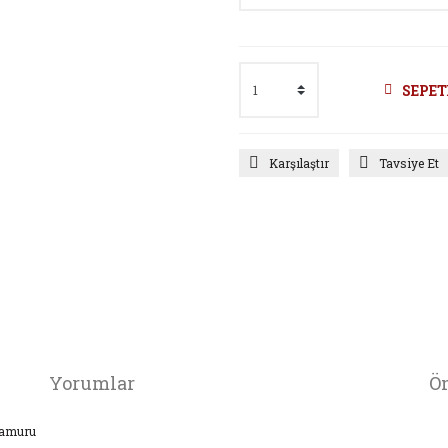
SEPET
Karşılaştır
Tavsiye Et
Yorumlar
Ön
 hamuru