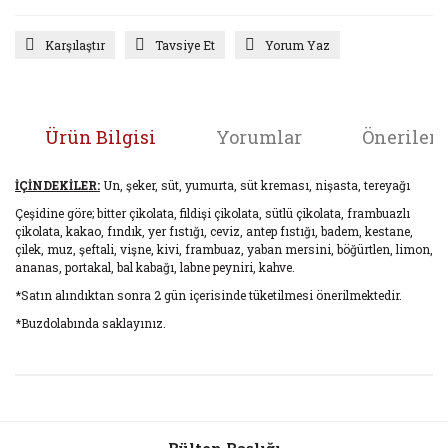
Karşılaştır
Tavsiye Et
Yorum Yaz
Ürün Bilgisi
Yorumlar
Önerileri
İÇİNDEKİLER:
Un, şeker, süt, yumurta, süt kreması, nişasta, tereyağı
Çeşidine göre; bitter çikolata, fildişi çikolata, sütlü çikolata, frambuazlı
çikolata, kakao, fındık, yer fıstığı, ceviz, antep fıstığı, badem, kestane,
çilek, muz, şeftali, vişne, kivi, frambuaz, yaban mersini, böğürtlen, limon,
ananas, portakal, bal kabağı, labne peyniri, kahve.
*Satın alındıktan sonra 2 gün içerisinde tüketilmesi önerilmektedir.
*Buzdolabında saklayınız.
Bu ürünün fiyat bilgisi, resim, ürün açıklamalarında ve diğer
konularda yetersiz gördüğünüz noktaları öneri formunu
Bu ürüne ilk yorumu siz yapın!
kullanarak tarafımıza iletebilirsiniz.
Görüş ve önerileriniz için teşekkür ederiz.