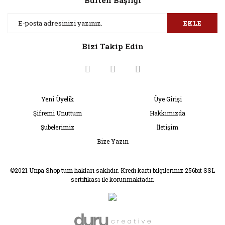
Bülten Başlığı
Yorum Yaz
Ürün resmi kalitesiz, bozuk veya görüntülenemiyor.
EKLE
Ürün açıklamasında eksik bilgiler bulunuyor.
Bizi Takip Edin
Ürün bilgilerinde hatalar bulunuyor.
Ürün fiyatı diğer sitelerden daha pahalı.
Bu ürüne benzer farklı alternatifler olmalı.
Yeni Üyelik
Üye Girişi
Şifremi Unuttum
Hakkımızda
Şubelerimiz
İletişim
Bize Yazın
Gönder
©2021 Unpa Shop tüm hakları saklıdır. Kredi kartı bilgileriniz 256bit SSL
sertifikası ile korunmaktadır.