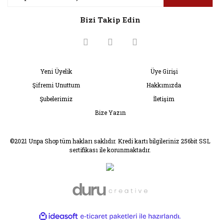
Ürün fiyatı diğer sitelerden daha pahalı.
Bizi Takip Edin
Bu ürüne benzer farklı alternatifler olmalı.
Yeni Üyelik
Üye Girişi
Şifremi Unuttum
Hakkımızda
Gönder
Şubelerimiz
İletişim
Bize Yazın
©2021 Unpa Shop tüm hakları saklıdır. Kredi kartı bilgileriniz 256bit SSL
sertifikası ile korunmaktadır.
ile
ideasoft
e-