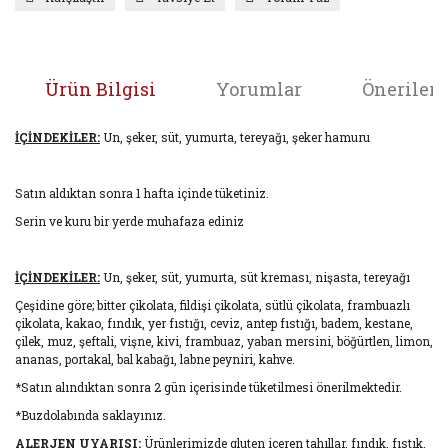
Ürün Bilgisi
Yorumlar
Önerileri
İÇİNDEKİLER:
Un, şeker, süt, yumurta, tereyağı, şeker hamuru
Satın aldıktan sonra 1 hafta içinde tüketiniz.
Serin ve kuru bir yerde muhafaza ediniz
İÇİNDEKİLER:
Un, şeker, süt, yumurta, süt kreması, nişasta, tereyağı
Çeşidine göre; bitter çikolata, fildişi çikolata, sütlü çikolata, frambuazlı
çikolata, kakao, fındık, yer fıstığı, ceviz, antep fıstığı, badem, kestane,
çilek, muz, şeftali, vişne, kivi, frambuaz, yaban mersini, böğürtlen, limon,
ananas, portakal, bal kabağı, labne peyniri, kahve.
*Satın alındıktan sonra 2 gün içerisinde tüketilmesi önerilmektedir.
*Buzdolabında saklayınız.
ALERJEN UYARISI:
Ürünlerimizde gluten içeren tahıllar, fındık, fıstık,