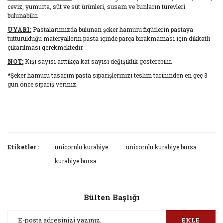
ceviz, yumurta, süt ve süt ürünleri, susam ve bunların türevleri
bulunabilir.
UYARI:
Pastalarımızda bulunan şeker hamuru figürlerin pastaya
tutturulduğu materyallerin pasta içinde parça bırakmaması için dikkatli
çıkarılması gerekmektedir.
NOT:
Kişi sayısı arttıkça kat sayısı değişiklik gösterebilir.
*Şeker hamuru tasarım pasta siparişlerinizi teslim tarihinden en geç 3
gün önce sipariş veriniz.
Bu ürünün fiyat bilgisi, resim, ürün açıklamalarında ve diğer
konularda yetersiz gördüğünüz noktaları öneri formunu
Etiketler :
unicornlu kurabiye
unicornlu kurabiye bursa
Bu ürüne ilk yorumu siz yapın!
kullanarak tarafımıza iletebilirsiniz.
kurabiye bursa
Görüş ve önerileriniz için teşekkür ederiz.
Yorum Yaz
Ürün resmi kalitesiz, bozuk veya görüntülenemiyor.
Bülten Başlığı
Ürün açıklamasında eksik bilgiler bulunuyor.
Ürün bilgilerinde hatalar bulunuyor.
EKLE