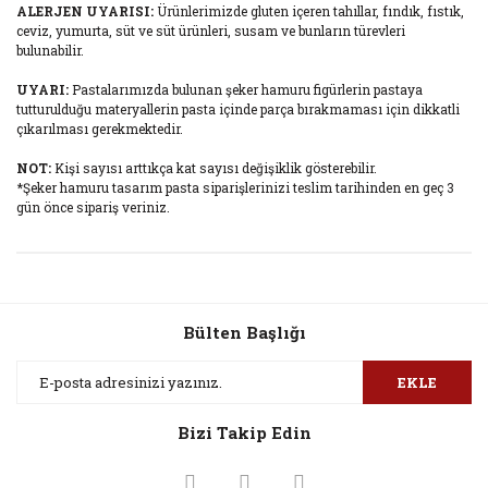
ALERJEN UYARISI:
Ürünlerimizde gluten içeren tahıllar, fındık, fıstık,
ceviz, yumurta, süt ve süt ürünleri, susam ve bunların türevleri
bulunabilir.
UYARI:
Pastalarımızda bulunan şeker hamuru figürlerin pastaya
tutturulduğu materyallerin pasta içinde parça bırakmaması için dikkatli
çıkarılması gerekmektedir.
NOT:
Kişi sayısı arttıkça kat sayısı değişiklik gösterebilir.
*Şeker hamuru tasarım pasta siparişlerinizi teslim tarihinden en geç 3
gün önce sipariş veriniz.
Bu ürünün fiyat bilgisi, resim, ürün açıklamalarında ve diğer
konularda yetersiz gördüğünüz noktaları öneri formunu
Bu ürüne ilk yorumu siz yapın!
kullanarak tarafımıza iletebilirsiniz.
Görüş ve önerileriniz için teşekkür ederiz.
Bülten Başlığı
Yorum Yaz
Ürün resmi kalitesiz, bozuk veya görüntülenemiyor.
EKLE
Ürün açıklamasında eksik bilgiler bulunuyor.
Bizi Takip Edin
Ürün bilgilerinde hatalar bulunuyor.
Ürün fiyatı diğer sitelerden daha pahalı.