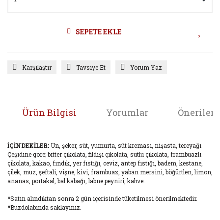
SEPETE EKLE
Karşılaştır
Tavsiye Et
Yorum Yaz
Ürün Bilgisi
Yorumlar
Önerileri
İÇİNDEKİLER:
Un, şeker, süt, yumurta, süt kreması, nişasta, tereyağı
Çeşidine göre; bitter çikolata, fildişi çikolata, sütlü çikolata, frambuazlı
çikolata, kakao, fındık, yer fıstığı, ceviz, antep fıstığı, badem, kestane,
çilek, muz, şeftali, vişne, kivi, frambuaz, yaban mersini, böğürtlen, limon,
ananas, portakal, bal kabağı, labne peyniri, kahve.
*Satın alındıktan sonra 2 gün içerisinde tüketilmesi önerilmektedir.
*Buzdolabında saklayınız.