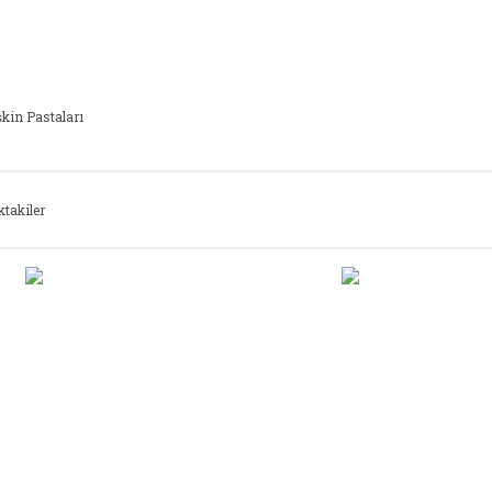
şkin Pastaları
ktakiler