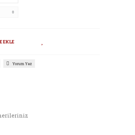
E EKLE
Yorum Yaz
erileriniz