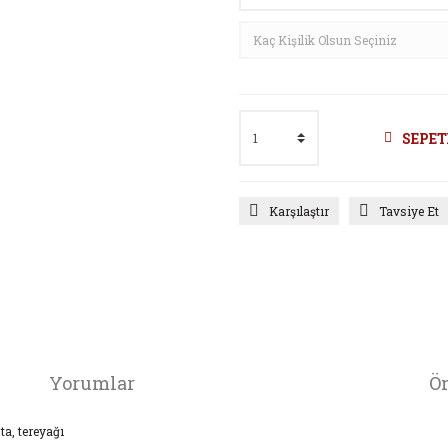
SEPET
Karşılaştır
Tavsiye Et
Yorumlar
Ön
ta, tereyağı