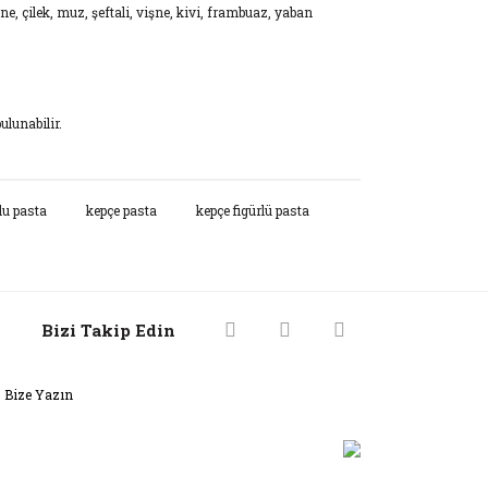
tane, çilek, muz, şeftali, vişne, kivi, frambuaz, yaban
ulunabilir.
rak tarafımıza iletebilirsiniz.
lu pasta
kepçe pasta
kepçe figürlü pasta
Bizi Takip Edin
Bize Yazın