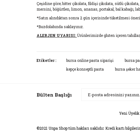
Çeşidine göre; bitter çikolata, fildişi çikolata, sütlü çikola
mersini, böğürtlen, limon, ananas, portakal, bal kabağı, la
*Satın alındıktan sonra 2 gün içerisinde tüketilmesi öneri
*Buzdolabında saklayınız.
ALERJEN UYARISI:
Ürünlerimizde gluten içeren tahıllar,
Bu ürünün fiyat bilgisi, resim, ürün açıklamaların
Görüş ve önerileriniz için teşekkür ederiz.
Etiketler :
bursa online pasta siparişi
bursa pa
kepçe konseptli pasta
bursa şeker h
Ürün resmi kalitesiz, bozuk veya görüntülenemiyor
Ürün açıklamasında eksik bilgiler bulunuyor.
Ürün bilgilerinde hatalar bulunuyor.
Bülten Başlığı
Ürün fiyatı diğer sitelerden daha pahalı.
Bu ürüne benzer farklı alternatifler olmalı.
Yeni Üyelik
©2021 Unpa Shop tüm hakları saklıdır. Kredi kartı bilgileri