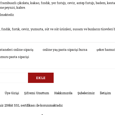
ta, frambuazlı çikolata, kakao, fındık, yer fıstığı, ceviz, antep fıstığı, badem, kes
bne peyniri, kahve.
lmektedir.
 fındık, fıstık, ceviz, yumurta, süt ve süt ürünleri, susam ve bunların türevleri b
da ve diğer konularda yetersiz gördüğünüz noktaları öneri formunu kullana
staneleri online sipariş
online yaş pasta siparişi bursa
şeker hamur
Bu ürüne ilk yorumu siz yapın!
amuru pasta siparişi
.
Yorum Yaz
EKLE
Üye Girişi
Şifremi Unuttum
Hakkımızda
Şubelerimiz
İletişim
niz 256bit SSL sertifikası ile korunmaktadır.