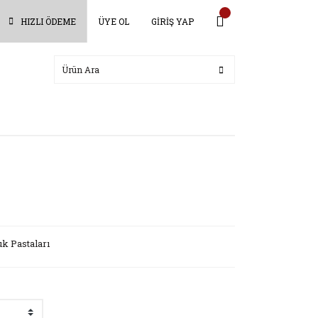
HIZLI ÖDEME
ÜYE OL
GİRİŞ YAP
k Pastaları