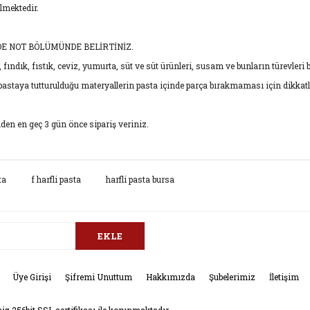
lmektedir.
DE NOT BÖLÜMÜNDE BELİRTİNİZ.
 fındık, fıstık, ceviz, yumurta, süt ve süt ürünleri, susam ve bunların türevleri b
astaya tutturulduğu materyallerin pasta içinde parça bırakmaması için dikkatl
den en geç 3 gün önce sipariş veriniz.
da ve diğer konularda yetersiz gördüğünüz noktaları öneri formunu kullana
ta
f harfli pasta
harfli pasta bursa
Bu ürüne ilk yorumu siz yapın!
.
Yorum Yaz
EKLE
Üye Girişi
Şifremi Unuttum
Hakkımızda
Şubelerimiz
İletişim