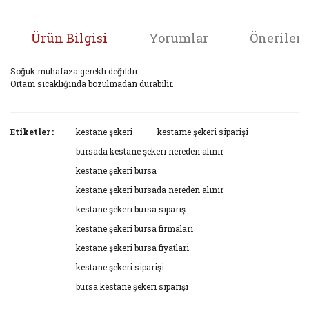
Ürün Bilgisi
Yorumlar
Önerileri
Soğuk muhafaza gerekli değildir.
Ortam sıcaklığında bozulmadan durabilir.
Bu ürünün fiyat bilgisi, resim, ürün açıklamalarında ve diğer
konularda yetersiz gördüğünüz noktaları öneri formunu
Etiketler :
kestane şekeri
kestame şekeri siparişi
Bu ürüne ilk yorumu siz yapın!
kullanarak tarafımıza iletebilirsiniz.
bursada kestane şekeri nereden alınır
Görüş ve önerileriniz için teşekkür ederiz.
kestane şekeri bursa
Yorum Yaz
kestane şekeri bursada nereden alınır
Ürün resmi kalitesiz, bozuk veya görüntülenemiyor.
kestane şekeri bursa sipariş
Ürün açıklamasında eksik bilgiler bulunuyor.
kestane şekeri bursa firmaları
Ürün bilgilerinde hatalar bulunuyor.
kestane şekeri bursa fiyatlari
Ürün fiyatı diğer sitelerden daha pahalı.
kestane şekeri siparişi
Bu ürüne benzer farklı alternatifler olmalı.
bursa kestane şekeri siparişi