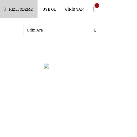
HIZLI ÖDEME
ÜYE OL
GİRİŞ YAP