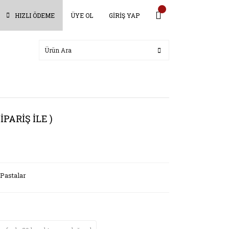
HIZLI ÖDEME
ÜYE OL
GİRİŞ YAP
İPARİŞ İLE )
Pastalar