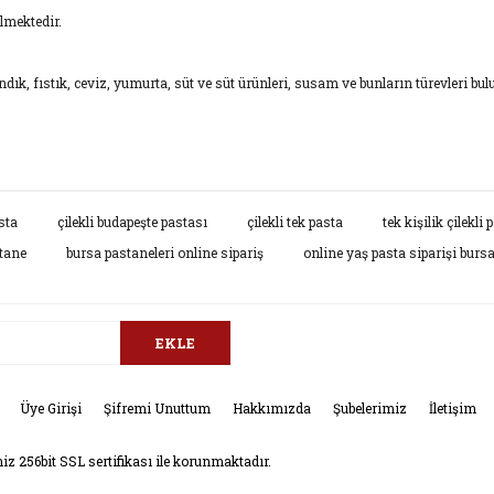
lmektedir.
k, fıstık, ceviz, yumurta, süt ve süt ürünleri, susam ve bunların türevleri bulu
da ve diğer konularda yetersiz gördüğünüz noktaları öneri formunu kullana
sta
çilekli budapeşte pastası
çilekli tek pasta
tek kişilik çilekli 
Bu ürüne ilk yorumu siz yapın!
stane
bursa pastaneleri online sipariş
online yaş pasta siparişi burs
.
Yorum Yaz
EKLE
Üye Girişi
Şifremi Unuttum
Hakkımızda
Şubelerimiz
İletişim
niz 256bit SSL sertifikası ile korunmaktadır.