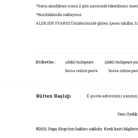
*Satın alındıktan sonra 2 gün içerisinde tüketilmesi öneri
*Buzdolabında saklayınız.
ALERJEN UYARISI:Ürünlerimizde gluten içeren tahıllar, fındı
Bu ürünün fiyat bilgisi, resim, ürün açıklamaların
Görüş ve önerileriniz için teşekkür ederiz.
Etiketler :
çilekli budapeşte
çilekli budapeşte pa
bursa online pasta
bursa online pa
Ürün resmi kalitesiz, bozuk veya görüntülenemiyor
Ürün açıklamasında eksik bilgiler bulunuyor.
Ürün bilgilerinde hatalar bulunuyor.
Bülten Başlığı
Ürün fiyatı diğer sitelerden daha pahalı.
Bu ürüne benzer farklı alternatifler olmalı.
Yeni Üyelik
©2021 Unpa Shop tüm hakları saklıdır. Kredi kartı bilgileri