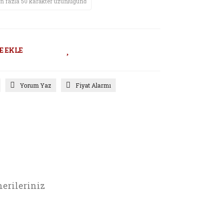
E EKLE
Yorum Yaz
Fiyat Alarmı
erileriniz