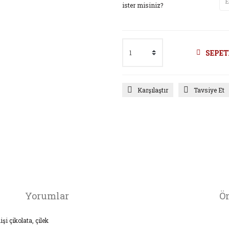
ister misiniz?
SEPET
Karşılaştır
Tavsiye Et
Yorumlar
Ön
şi çikolata, çilek