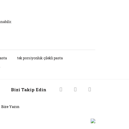
nabilir.
rak tarafımıza iletebilirsiniz.
pasta
tek porsiyonluk çilekli pasta
a
Bizi Takip Edin
Bize Yazın