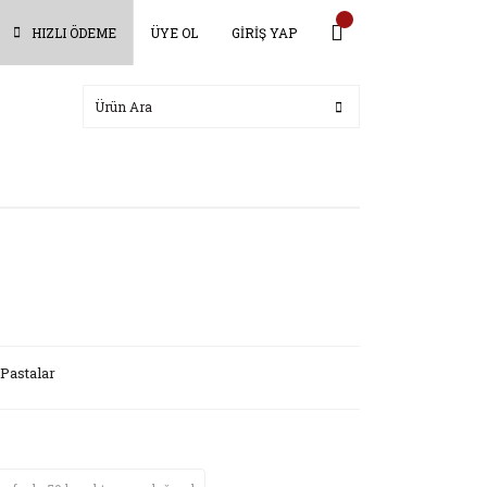
HIZLI ÖDEME
ÜYE OL
GİRİŞ YAP
Pastalar