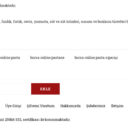
lmektedir.
 fındık, fıstık, ceviz, yumurta, süt ve süt ürünleri, susam ve bunların türevleri b
da ve diğer konularda yetersiz gördüğünüz noktaları öneri formunu kullana
online pasta
bursa online pastane
bursa online pasta siparişi
Bu ürüne ilk yorumu siz yapın!
.
Yorum Yaz
EKLE
Üye Girişi
Şifremi Unuttum
Hakkımızda
Şubelerimiz
İletişim
niz 256bit SSL sertifikası ile korunmaktadır.