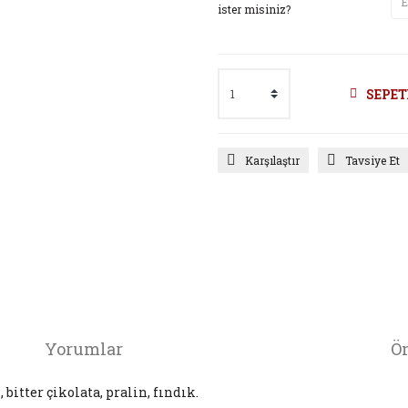
ister misiniz?
SEPET
Karşılaştır
Tavsiye Et
Yorumlar
Ön
, bitter çikolata, pralin, fındık.