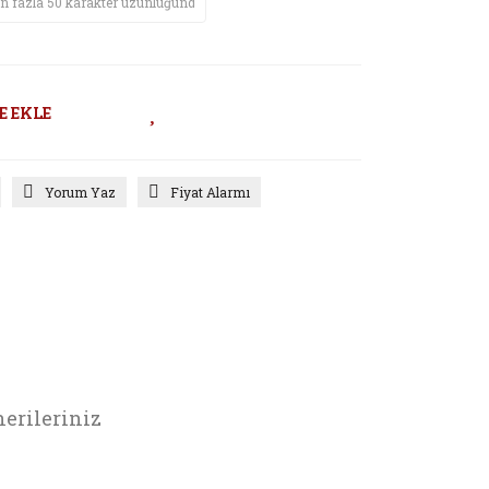
E EKLE
Yorum Yaz
Fiyat Alarmı
erileriniz