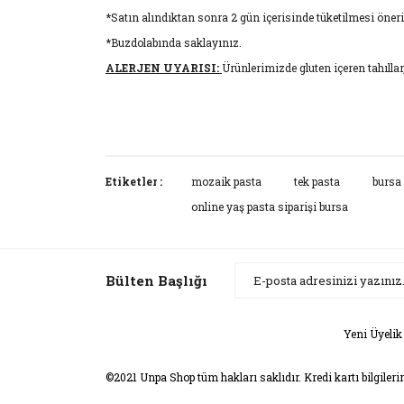
*Satın alındıktan sonra 2 gün içerisinde tüketilmesi öneri
*Buzdolabında saklayınız.
ALERJEN UYARISI:
Ürünlerimizde gluten içeren tahıllar,
Bu ürünün fiyat bilgisi, resim, ürün açıklamaların
Görüş ve önerileriniz için teşekkür ederiz.
Etiketler :
mozaik pasta
tek pasta
bursa 
online yaş pasta siparişi bursa
Ürün resmi kalitesiz, bozuk veya görüntülenemiyor
Ürün açıklamasında eksik bilgiler bulunuyor.
Ürün bilgilerinde hatalar bulunuyor.
Bülten Başlığı
Ürün fiyatı diğer sitelerden daha pahalı.
Bu ürüne benzer farklı alternatifler olmalı.
Yeni Üyelik
©2021 Unpa Shop tüm hakları saklıdır. Kredi kartı bilgileri